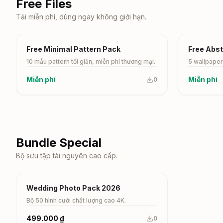
Free Files
Tải miễn phí, dùng ngay không giới hạn.
Free
Free
Free Minimal Pattern Pack
Free Abst
10 mẫu pattern tối giản, miễn phí thương mại.
5 wallpaper
Miễn phí
Miễn phí
0
Bundle Special
Bộ sưu tập tài nguyên cao cấp.
Bundle
Wedding Photo Pack 2026
Bộ 50 hình cưới chất lượng cao 4K.
499.000 ₫
0