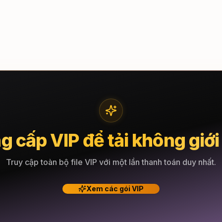
g cấp VIP để tải không giới
Truy cập toàn bộ file VIP với một lần thanh toán duy nhất.
Xem các gói VIP