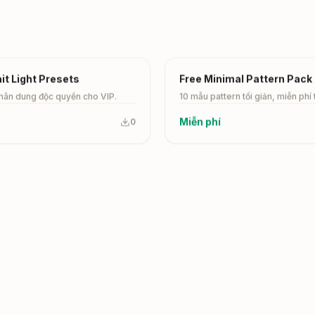
Free
ait Light Presets
Free Minimal Pattern Pack
hân dung độc quyền cho VIP.
10 mẫu pattern tối giản, miễn phí
Miễn phí
0