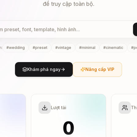
để truy cập toàn bộ.
n:
#
wedding
#
preset
#
vintage
#
minimal
#
cinematic
#
po
Khám phá ngay
Nâng cấp VIP
Lượt tải
Th
0