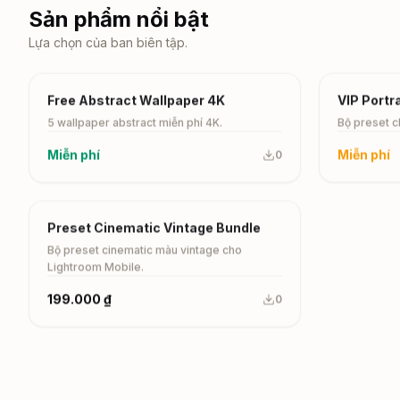
Sản phẩm nổi bật
Lựa chọn của ban biên tập.
Free
VIP
Free Abstract Wallpaper 4K
VIP Portr
5 wallpaper abstract miễn phí 4K.
Bộ preset c
Miễn phí
Miễn phí
0
Paid
Preset Cinematic Vintage Bundle
Bộ preset cinematic màu vintage cho
Lightroom Mobile.
199.000 ₫
0